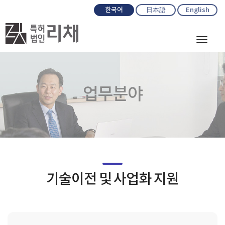
한국어
日本語
English
Toggl
naviga
업무분야
기술이전 및 사업화 지원